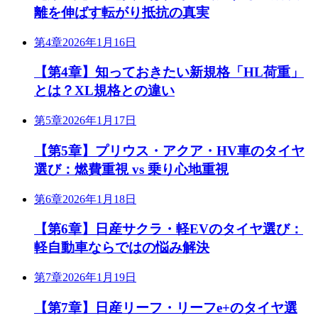
離を伸ばす転がり抵抗の真実
第4章
2026年1月16日
【第4章】知っておきたい新規格「HL荷重」
とは？XL規格との違い
第5章
2026年1月17日
【第5章】プリウス・アクア・HV車のタイヤ
選び：燃費重視 vs 乗り心地重視
第6章
2026年1月18日
【第6章】日産サクラ・軽EVのタイヤ選び：
軽自動車ならではの悩み解決
第7章
2026年1月19日
【第7章】日産リーフ・リーフe+のタイヤ選