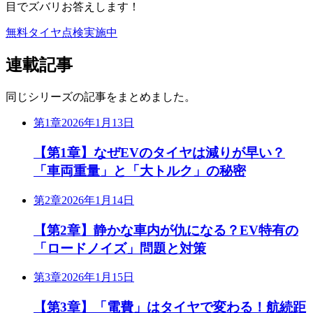
目でズバリお答えします！
無料タイヤ点検実施中
連載記事
同じシリーズの記事をまとめました。
第1章
2026年1月13日
【第1章】なぜEVのタイヤは減りが早い？
「車両重量」と「大トルク」の秘密
第2章
2026年1月14日
【第2章】静かな車内が仇になる？EV特有の
「ロードノイズ」問題と対策
第3章
2026年1月15日
【第3章】「電費」はタイヤで変わる！航続距