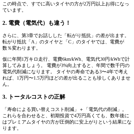
この時点で、すでに高いタイヤの方が2万円以上お得になっ
ています。
2. 電費（電気代）も違う！
さらに、第3章でお話しした「転がり抵抗」の差が出ます。
転がり抵抗「A」のタイヤと「C」のタイヤでは、電費が
数％変わります。
仮に年間1万キロ走行、電費6km/kWh、電気代30円/kWhで計
算してみましょう。 電費が3%向上すると、年間で数千円の
電気代削減になります。 タイヤの寿命である3〜4年で考え
れば、1万円〜1.5万円ほどの差が出ることも珍しくありませ
ん。
3. トータルコストの正解
「寿命による買い替えコスト削減」＋「電気代の削減」。
これらを合わせると、初期投資で4万円高くても、数年後に
はプレミアムタイヤの方が圧倒的に安上がりという結果にな
ります。