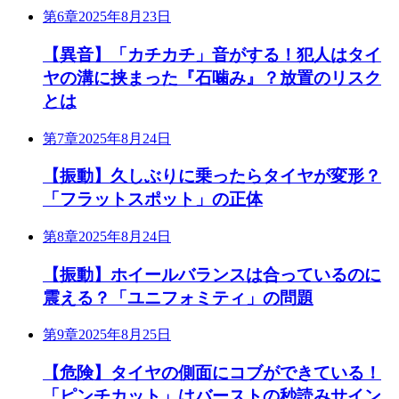
第6章
2025年8月23日
【異音】「カチカチ」音がする！犯人はタイ
ヤの溝に挟まった『石噛み』？放置のリスク
とは
第7章
2025年8月24日
【振動】久しぶりに乗ったらタイヤが変形？
「フラットスポット」の正体
第8章
2025年8月24日
【振動】ホイールバランスは合っているのに
震える？「ユニフォミティ」の問題
第9章
2025年8月25日
【危険】タイヤの側面にコブができている！
「ピンチカット」はバーストの秒読みサイン