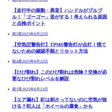
【走行中の振動・異音】ハンドルがブルブ
ル！「ゴーゴー」音がする！考えられる原因
と点検ポイント
第3章
2025年8月22日
【空気圧警告灯】TPMS警告灯が点灯！慌て
ないための確認手順とリセット方法
第4章
2025年8月22日
【ひび割れ】このひび割れは危険？交換が必
要なひび割れレベルを解説
第5章
2025年8月23日
【エア漏れ】釘は刺さってないのに空気が抜
ける？犯人は「ホイールの腐食」かも