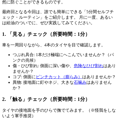
然に防ぐことができるものです。
最終回となる今回は、誰でも簡単にできる「5分間セルフチ
ェック・ルーティン」をご紹介します。 月に一度、あるい
は給油のついでに、ぜひ実践してみてください。
1. 「見る」チェック（所要時間：1分）
車を一周回りながら、4本のタイヤを目で確認します。
つぶれ具合: 1本だけ極端にへこんでいませんか？（パ
ンクの兆候）
傷・ひび割れ: 側面に深い傷や、
危険なひび割れ
はあり
ませんか？
コブ: 側面に
ピンチカット（膨らみ）
はありませんか？
異物: 接地面に釘やネジ、大きな
石噛み
はありません
か？
2. 「触る」チェック（所要時間：1分）
タイヤの接地面を手のひらで撫でてみます。（※怪我をしな
いよう軍手推奨）