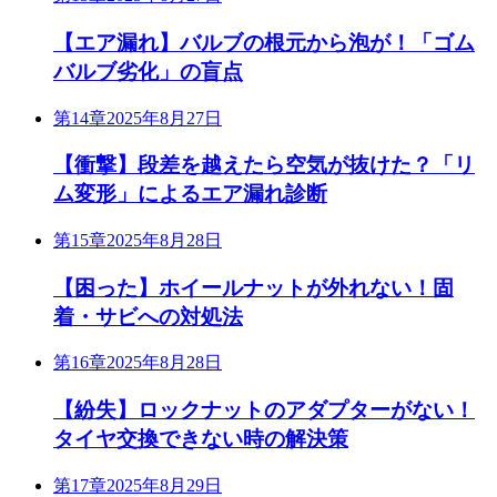
【エア漏れ】バルブの根元から泡が！「ゴム
バルブ劣化」の盲点
第14章
2025年8月27日
【衝撃】段差を越えたら空気が抜けた？「リ
ム変形」によるエア漏れ診断
第15章
2025年8月28日
【困った】ホイールナットが外れない！固
着・サビへの対処法
第16章
2025年8月28日
【紛失】ロックナットのアダプターがない！
タイヤ交換できない時の解決策
第17章
2025年8月29日