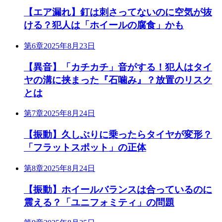
【エア漏れ】釘は刺さってないのに空気が抜
ける？犯人は「ホイールの腐食」かも
第6章
2025年8月23日
【異音】「カチカチ」音がする！犯人はタイ
ヤの溝に挟まった『石噛み』？放置のリスク
とは
第7章
2025年8月24日
【振動】久しぶりに乗ったらタイヤが変形？
「フラットスポット」の正体
第8章
2025年8月24日
【振動】ホイールバランスは合っているのに
震える？「ユニフォミティ」の問題