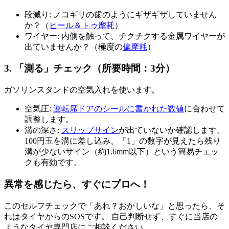
段減り: ノコギリの歯のようにギザギザしていません
か？（
ヒール＆トゥ摩耗
）
ワイヤー: 内側を触って、チクチクする金属ワイヤーが
出ていませんか？（極度の
偏摩耗
）
3. 「測る」チェック（所要時間：3分）
ガソリンスタンドの空気入れを使います。
空気圧:
運転席ドアのシールに書かれた数値
に合わせて
調整します。
溝の深さ:
スリップサイン
が出ていないか確認します。
100円玉を溝に差し込み、「1」の数字が見えたら残り
溝が少ないサイン（約1.6mm以下）という簡易チェッ
クも有効です。
異常を感じたら、すぐにプロへ！
このセルフチェックで「あれ？おかしいな」と思ったら、そ
れはタイヤからのSOSです。 自己判断せず、すぐに当店の
ようなタイヤ専門店にご相談ください。