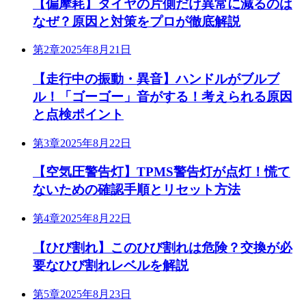
【偏摩耗】タイヤの片側だけ異常に減るのは
なぜ？原因と対策をプロが徹底解説
第2章
2025年8月21日
【走行中の振動・異音】ハンドルがブルブ
ル！「ゴーゴー」音がする！考えられる原因
と点検ポイント
第3章
2025年8月22日
【空気圧警告灯】TPMS警告灯が点灯！慌て
ないための確認手順とリセット方法
第4章
2025年8月22日
【ひび割れ】このひび割れは危険？交換が必
要なひび割れレベルを解説
第5章
2025年8月23日